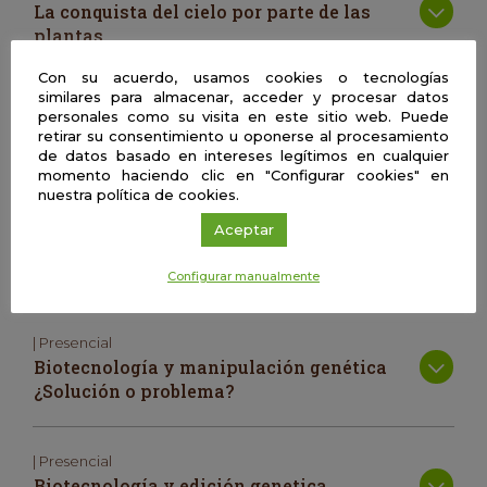
La conquista del cielo por parte de las
plantas
Con su acuerdo, usamos cookies o tecnologías
similares para almacenar, acceder y procesar datos
| Presencial
personales como su visita en este sitio web. Puede
Materiales orgánicos para un mundo
retirar su consentimiento u oponerse al procesamiento
más sostenible.
de datos basado en intereses legítimos en cualquier
momento haciendo clic en "Configurar cookies" en
nuestra política de cookies.
| Presencial
Aceptar
Astrobiología – Precursores de la vida en
el espacio
Configurar manualmente
| Presencial
Biotecnología y manipulación genética
¿Solución o problema?
| Presencial
Biotecnología y edición genetica.