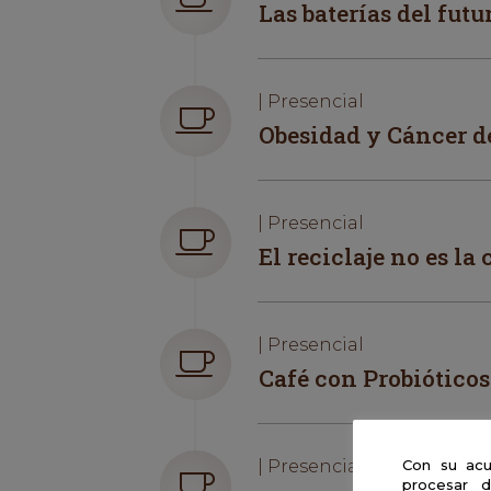
Las baterías del futu
| Presencial
Obesidad y Cáncer de
| Presencial
El reciclaje no es la
| Presencial
Café con Probióticos
| Presencial
Con su acu
procesar d