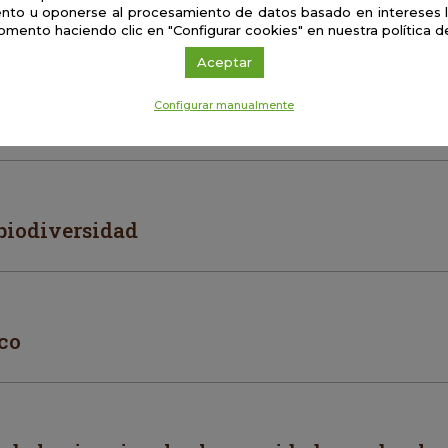
miento ¿Ciencia o ciencia-ficción?
nto u oponerse al procesamiento de datos basado en intereses 
omento haciendo clic en "Configurar cookies" en nuestra política d
Aceptar
Configurar manualmente
emergentes: una nueva amenza
biodiversidad
ico