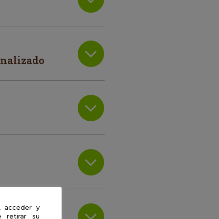
onalizado
, acceder y
 retirar su