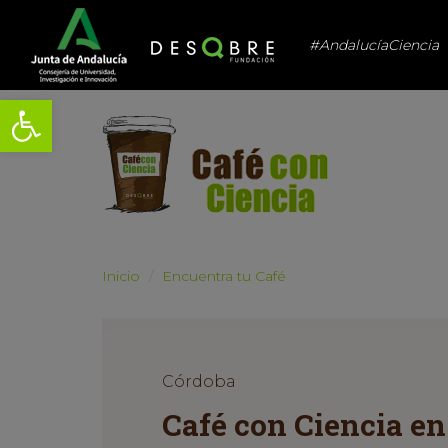
#AndalucíaCiencia
Abrir barra de herramientas
Inicio
Encuentra tu Café
Córdoba
Café con Ciencia en