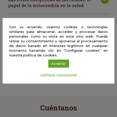
papel de la mitocondria en la salud.
| Presencial
Con su acuerdo, usamos cookies o tecnologías
El plástico y su segunda vida
similares para almacenar, acceder y procesar datos
personales como su visita en este sitio web. Puede
retirar su consentimiento u oponerse al procesamiento
| Presencial
de datos basado en intereses legítimos en cualquier
Neuromitos
momento haciendo clic en "Configurar cookies" en
nuestra política de cookies.
Aceptar
| Presencial
Como socializan las plantas? Monitoreo
Configurar manualmente
de nutrientes en tiempo real
Cuéntanos