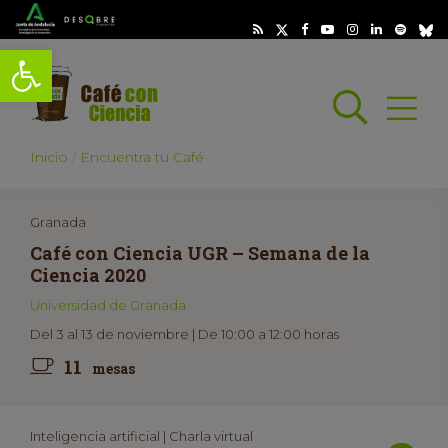
Abrir barra de herramientas
Busc
Abrir
scar
Inicio
Encuentra tu Café
Granada
Café con Ciencia UGR – Semana de la
Ciencia 2020
Universidad de Granada
Del 3 al 13 de noviembre | De 10:00 a 12:00 horas
11
mesas
Inteligencia artificial | Charla virtual