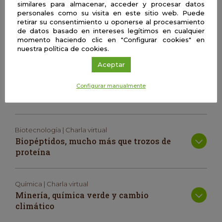
similares para almacenar, acceder y procesar datos
personales como su visita en este sitio web. Puede
retirar su consentimiento u oponerse al procesamiento
Mónica López Alonso
de datos basado en intereses legítimos en cualquier
momento haciendo clic en "Configurar cookies" en
nuestra política de cookies.
Aceptar
Ingeniería | Charla virtual
Ciencia de hoy para cuidar el patrimonio
Configurar manualmente
de ayer
Biotecnología | Charla virtual
Biopéptidos, mucho más que trozos de
proteína
Química | Charla virtual
Minería, química verde y cambio
climático