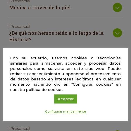
| Presencial
Música a través de la piel
| Presencial
¿De qué nos hemos reído a lo largo de la
Historia?
Con su acuerdo, usamos cookies o tecnologías
| Presencial
similares para almacenar, acceder y procesar datos
Biomedicina en cáncer y enfermedades
personales como su visita en este sitio web. Puede
cardiovasculares, de la naturaleza al
retirar su consentimiento u oponerse al procesamiento
laboratorio.
de datos basado en intereses legítimos en cualquier
momento haciendo clic en "Configurar cookies" en
nuestra política de cookies.
| Presencial
Aceptar
¿Cómo producen las plantas los ladrillos
de la vida?
Configurar manualmente
| Presencial