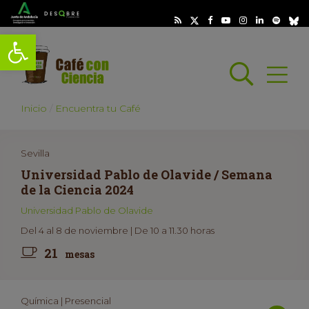
Abrir barra de herramientas
Busc
Abrir
scar
Inicio
Encuentra tu Café
Sevilla
Universidad Pablo de Olavide / Semana
de la Ciencia 2024
Universidad Pablo de Olavide
Del 4 al 8 de noviembre | De 10 a 11.30 horas
21
mesas
Química | Presencial