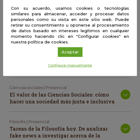
Biología | Presencial
Con su acuerdo, usamos cookies o tecnologías
Neuroestimulación: nuevas
similares para almacenar, acceder y procesar datos
herramientas para ayudar a nuestro
personales como su visita en este sitio web. Puede
retirar su consentimiento u oponerse al procesamiento
cerebro
de datos basado en intereses legítimos en cualquier
momento haciendo clic en "Configurar cookies" en
nuestra política de cookies.
Biología | Presencial
Aceptar
Proteínas recombinantes: una historia
de mutantes zombis al servicio de la
Configurar manualmente
ciencia
Ciencias sociales | Presencial
El valor de las Ciencias Sociales: cómo
hacer una sociedad más justa e inclusiva
Filosofía | Presencial
Tareas de la Filosofía hoy. De analizar
fake news a investigar acerca de la