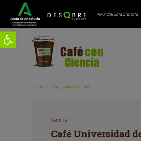
#AndalucíaCiencia
Abrir barra de herramientas
Inicio
Encuentra tu Café
Sevilla
Café Universidad de