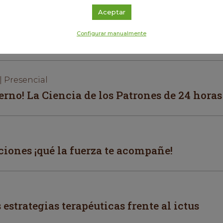
Aceptar
Configurar manualmente
 en piezas de plástico?
| Presencial
terno! La Ciencia de los Patrones de 24 horas
iones ¡qué la fuerza te acompañe!
estrategias terapéuticas frente al ictus