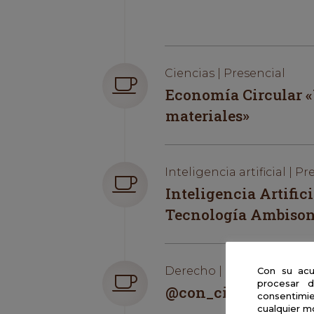
Ciencias | Presencial
Economía Circular «
materiales»
Inteligencia artificial | Pr
Inteligencia Artific
Tecnología Ambison
Derecho | Presencial
Con su acu
procesar d
@con_ciencialegal
consentimie
cualquier m