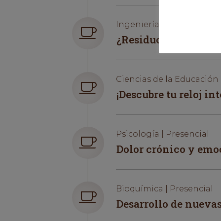
Ingeniería | Presencial
¿Residuos del olivar
Ciencias de la Educación 
¡Descubre tu reloj in
Psicología | Presencial
Dolor crónico y emoc
Bioquímica | Presencial
Desarrollo de nuevas 