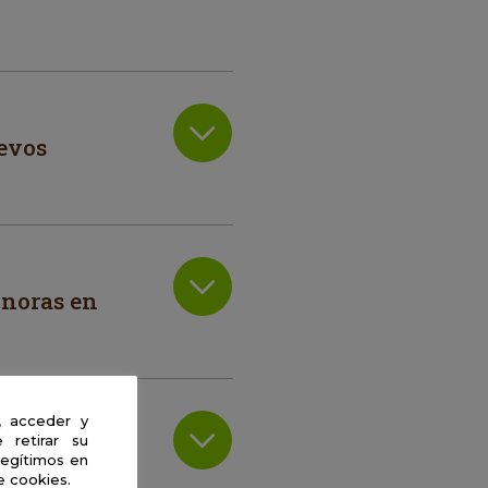
evos
onoras en
, acceder y
 retirar su
legítimos en
e cookies.