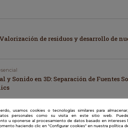
Valorización de residuos y desarrollo de nu
esencial
ial y Sonido en 3D: Separación de Fuentes S
ics
erdo, usamos cookies o tecnologías similares para almacenar
atos personales como su visita en este sitio web. Puede
nto u oponerse al procesamiento de datos basado en intereses 
omento haciendo clic en "Configurar cookies" en nuestra política d