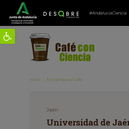
#AndalucíaCiencia
Abrir barra de herramientas
Inicio
Encuentra tu Café
Jaén
Universidad de Jaén