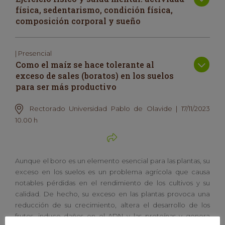
física, sedentarismo, condición física,
composición corporal y sueño
| Presencial
Como el maíz se hace tolerante al
exceso de sales (boratos) en los suelos
para ser más productivo
Rectorado Universidad Pablo de Olavide | 17/11/2023
10.00 h
Aunque el boro es un elemento esencial para las plantas, su
exceso en los suelos es un problema agrícola que causa
notables pérdidas en el rendimiento de los cultivos y su
calidad. De hecho, su exceso en las plantas provoca una
reducción de su crecimiento, altera el desarrollo de los
frutos, induce daños en el ADN y las proteínas y genera