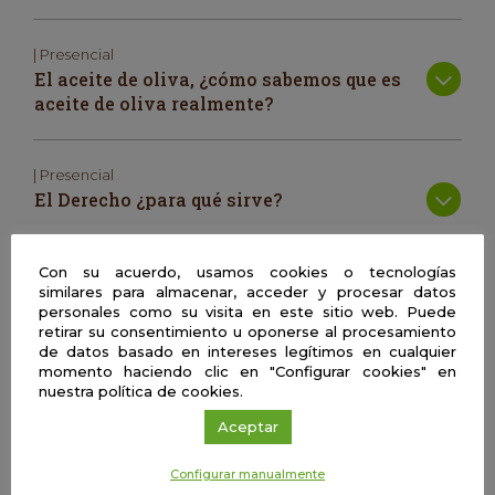
| Presencial
El aceite de oliva, ¿cómo sabemos que es
aceite de oliva realmente?
| Presencial
El Derecho ¿para qué sirve?
| Presencial
Con su acuerdo, usamos cookies o tecnologías
similares para almacenar, acceder y procesar datos
La Ciencia Jurídica al servicio de la paz
personales como su visita en este sitio web. Puede
social
retirar su consentimiento u oponerse al procesamiento
de datos basado en intereses legítimos en cualquier
Campus de Jaén. Edificio de Usos Múltiples. Cafetería |
momento haciendo clic en "Configurar cookies" en
nuestra política de cookies.
07/11/2022 9.30 h
Aceptar
Configurar manualmente
Las normas jurídicas son el reflejo de la sociedad y están