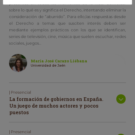
presentes en todos los momentos de la vida. Conversar
sobre lo qué es y significa el Derecho, intentando eliminar la
consideración de “aburrido”. Para ello,las respuestas desde
el Derecho a temas que susciten interés deben ser
mediante ejemplos prácticos con los que se identifican,
series de televisión, cine, música que suelen escuchar, redes
sociales, juegos…
María José Carazo Liébana
Universidad de Jaén
| Presencial
La formación de gobiernos en España.
Un juego de muchos actores y pocos
puestos
| Presencial