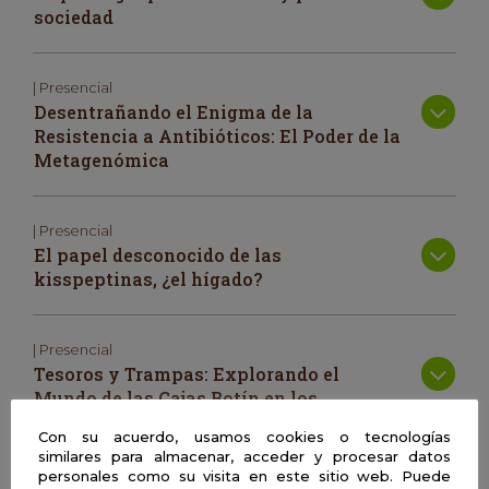
sociedad
| Presencial
Desentrañando el Enigma de la
Resistencia a Antibióticos: El Poder de la
Metagenómica
| Presencial
El papel desconocido de las
kisspeptinas, ¿el hígado?
| Presencial
Tesoros y Trampas: Explorando el
Mundo de las Cajas Botín en los
Videojuegos.
Con su acuerdo, usamos cookies o tecnologías
similares para almacenar, acceder y procesar datos
personales como su visita en este sitio web. Puede