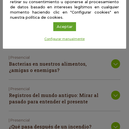
| Presencial
retirar su consentimiento u oponerse al procesamiento
El lenguaje: una ventana al pensamiento
de datos basado en intereses legítimos en cualquier
momento haciendo clic en "Configurar cookies" en
nuestra política de cookies.
| Presencial
Aceptar
¿Está la salud determinada
socialmente?
Configurar manualmente
| Presencial
Bacterias en nuestros alimentos,
¿amigas o enemigas?
| Presencial
Registros del mundo antiguo: Mirar al
pasado para entender el presente
| Presencial
¿Qué pasa después de un incendio?