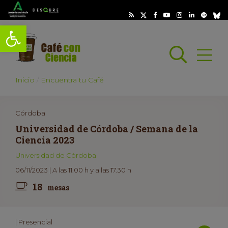
Abrir barra de herramientas
Busc
Abrir
scar
Inicio
Encuentra tu Café
Córdoba
Universidad de Córdoba / Semana de la
Ciencia 2023
Universidad de Córdoba
06/11/2023 | A las 11.00 h y a las 17.30 h
18
mesas
| Presencial