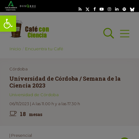
Abrir barra de herramientas
Busc
Abrir
scar
Inicio
Encuentra tu Café
Córdoba
Universidad de Córdoba / Semana de la
Ciencia 2023
Universidad de Córdoba
06/11/2023 | A las 11.00 h y a las 17.30 h
18
mesas
| Presencial