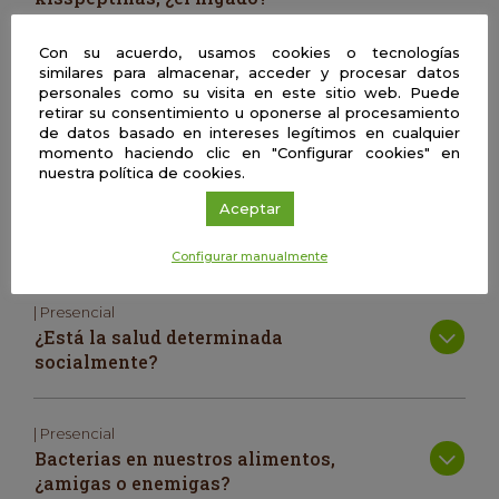
Con su acuerdo, usamos cookies o tecnologías
| Presencial
similares para almacenar, acceder y procesar datos
Tesoros y Trampas: Explorando el
personales como su visita en este sitio web. Puede
retirar su consentimiento u oponerse al procesamiento
Mundo de las Cajas Botín en los
de datos basado en intereses legítimos en cualquier
Videojuegos.
momento haciendo clic en "Configurar cookies" en
nuestra política de cookies.
Aceptar
| Presencial
El lenguaje: una ventana al pensamiento
Configurar manualmente
| Presencial
¿Está la salud determinada
socialmente?
| Presencial
Bacterias en nuestros alimentos,
¿amigas o enemigas?